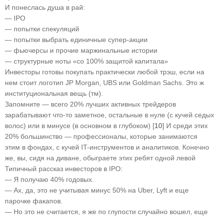
И понеслась душа в рай:
— IPO
— попытки спекуляций
— попытки выбрать единичные супер-акции
— фьючерсы и прочие маржинальные истории
— структурные ноты «со 100% защитой капитала»
Инвесторы готовы покупать практически любой трэш, если на
нем стоит логотип JP Morgan, UBS или Goldman Sachs. Это ж
институциональная вещь (тм).
Запомните — всего 20% лучших активных трейдеров
зарабатывают что-то заметное, остальные в нуле (с кучей седых
волос) или в минусе (в основном в глубоком) [
10
] И среди этих
20% большинство — профессионалы, которые занимаются
этим в фондах, с кучей IT-инструментов и аналитиков. Конечно
же, вы, сидя на диване, обыграете этих ребят одной левой
Типичный рассказ инвесторов в IPO:
— Я получаю 40% годовых.
— Ах, да, это не учитывая минус 50% на Uber, Lyft и еще
парочке факапов.
— Но это не считается, я же по глупости случайно вошел, еще