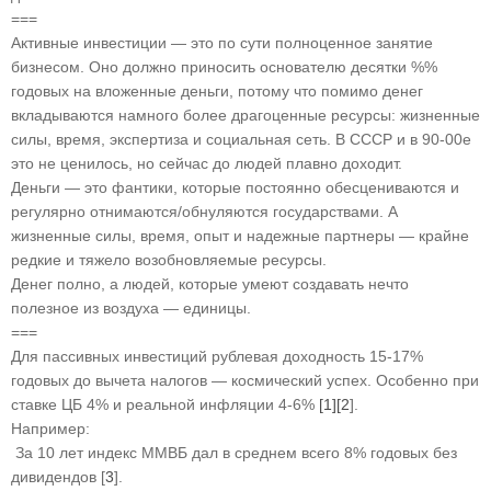
===
Активные инвестиции — это по сути полноценное занятие
бизнесом. Оно должно приносить основателю десятки %%
годовых на вложенные деньги, потому что помимо денег
вкладываются намного более драгоценные ресурсы: жизненные
силы, время, экспертиза и социальная сеть. В СССР и в 90-00е
это не ценилось, но сейчас до людей плавно доходит.
Деньги — это фантики, которые постоянно обесцениваются и
регулярно отнимаются/обнуляются государствами. А
жизненные силы, время, опыт и надежные партнеры — крайне
редкие и тяжело возобновляемые ресурсы.
Денег полно, а людей, которые умеют создавать нечто
полезное из воздуха — единицы.
===
Для пассивных инвестиций рублевая доходность 15-17%
годовых до вычета налогов — космический успех. Особенно при
ставке ЦБ 4% и реальной инфляции 4-6%
[1]
[2
].
Например:
За 10 лет индекс ММВБ дал в среднем всего 8% годовых без
дивидендов [
3
].