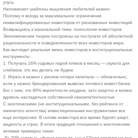
учусь
Напоминает шаблоны мышления любителей казино
Поэтому я всегда за максимальное ограничение
неквалифицированных инвесторов от рискованных инвестиций.
Возвращаясь к изначальной теме: психологии инвесторов.
Экономические теории построены на постулате об абсолютной
рациональности и осведомленности всех инвесторов мира.
Как выглядит реальная жизнь инвесторов в институциональные
инструменты:
1. Получать 16% годовых парой кликов в месяц — скукота для
слабаков, это мы делать не будем.
2. Играть в казино с риском потери капитала — обязательно,
если у казино брендированная вывеска топового инвест.банка.
Бог с ним, что 80% вероятности неудачи, зато азартно и можно
вдоволь насладиться собственной некомпетентностью.
С экзотическими (не институциональными, без рейтинга от
именитого агентства) инвестиционными инструментами все
еще интереснее. В голове инвестора все время бурлят азарт,
жадность и страх. В итоге градация отношения к экзотическим
активам примерно такая:
До 20% годовых: «фигня какая-то, ща я Сбера откуплю на дне