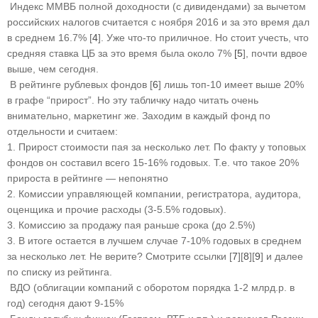
Индекс ММВБ полной доходности (с дивидендами) за вычетом
российских налогов считается с ноября 2016 и за это время дал
в среднем 16.7% [
4
]. Уже что-то приличное. Но стоит учесть, что
средняя ставка ЦБ за это время была около 7%
[5
], почти вдвое
выше, чем сегодня.
В рейтинге рублевых фондов [
6
] лишь топ-10 имеет выше 20%
в графе “прирост”. Но эту табличку надо читать очень
внимательно, маркетинг же. Заходим в каждый фонд по
отдельности и считаем:
1. Прирост стоимости пая за несколько лет. По факту у топовых
фондов он составил всего 15-16% годовых. Т.е. что такое 20%
прироста в рейтинге — непонятно
2. Комиссии управляющей компании, регистратора, аудитора,
оценщика и прочие расходы (3-5.5% годовых).
3. Комиссию за продажу пая раньше срока (до 2.5%)
3. В итоге остается в лучшем случае 7-10% годовых в среднем
за несколько лет. Не верите? Смотрите ссылки [
7
][
8
][
9
] и далее
по списку из рейтинга.
ВДО (облигации компаний с оборотом порядка 1-2 млрд.р. в
год) сегодня дают 9-15%