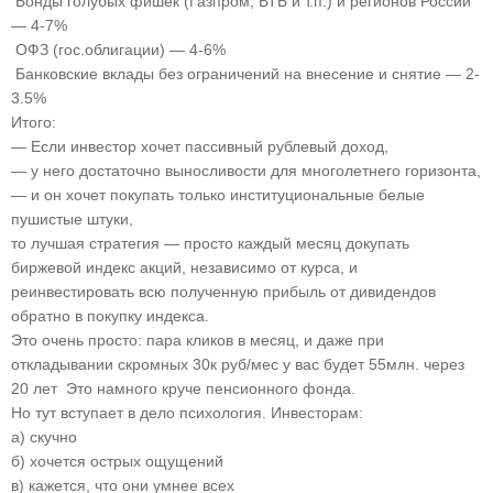
Бонды голубых фишек (Газпром, ВТБ и т.п.) и регионов России
— 4-7%
ОФЗ (гос.облигации) — 4-6%
Банковские вклады без ограничений на внесение и снятие — 2-
3.5%
Итого:
— Если инвестор хочет пассивный рублевый доход,
— у него достаточно выносливости для многолетнего горизонта,
— и он хочет покупать только институциональные белые
пушистые штуки,
то лучшая стратегия — просто каждый месяц докупать
биржевой индекс акций, независимо от курса, и
реинвестировать всю полученную прибыль от дивидендов
обратно в покупку индекса.
Это очень просто: пара кликов в месяц, и даже при
откладывании скромных 30к руб/мес у вас будет 55млн. через
20 лет Это намного круче пенсионного фонда.
Но тут вступает в дело психология. Инвесторам:
а) скучно
б) хочется острых ощущений
в) кажется, что они умнее всех