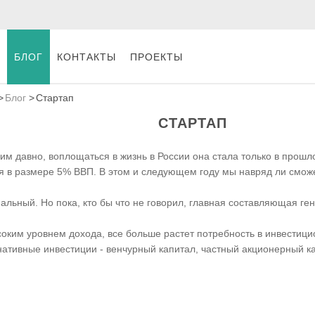
БЛОГ
КОНТАКТЫ
ПРОЕКТЫ
Блог
Стартап
СТАРТАП
 давно, воплощаться в жизнь в России она стала только в прошло
я в размере 5% ВВП. В этом и следующем году мы навряд ли сможе
иальный. Но пока, кто бы что не говорил, главная составляющая ге
соким уровнем дохода, все больше растет потребность в инвестиц
ативные инвестиции - венчурный капитал, частный акционерный к