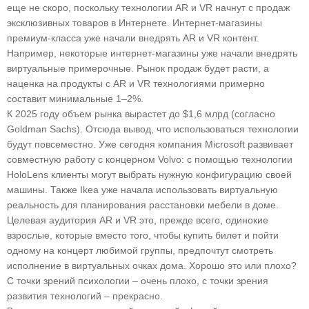
еще не скоро, поскольку технологии
AR и VR начнут с продаж
эксклюзивных товаров в Интернете.
Интернет-магазины
премиум-класса уже начали внедрять AR и VR контент.
Например, некоторые интернет-магазины уже начали внедрять
виртуальные примерочные. Рынок продаж будет расти, а
наценка на продукты с AR и VR технологиями примерно
составит минимальные 1–2%.
К 2025 году объем рынка вырастет до
$1,6 млрд (согласно
Goldman Sachs). Отсюда вывод, что использоваться технологии
будут повсеместно. Уже сегодня компания Microsoft развивает
совместную работу с концерном Volvo: с помощью технологии
HoloLens клиенты могут выбрать нужную конфигурацию своей
машины. Также Ikea уже начала использовать виртуальную
реальность для планирования расстановки мебели в доме.
Целевая аудитория AR и VR это, прежде всего, одинокие
взрослые, которые вместо того, чтобы купить билет и пойти
одному на концерт любимой группы, предпочтут смотреть
исполнение в виртуальных очках дома. Хорошо это или плохо?
С точки зрений психологии – очень плохо, с точки зрения
развития технологий – прекрасно.