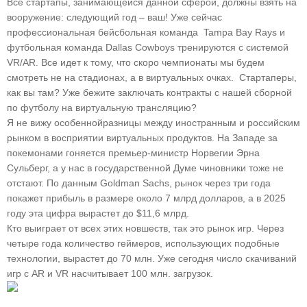
Все стартапы, занимающейся данной сферой, должны взять на
вооружение: следующий год – ваш! Уже сейчас
профессиональная бейсбольная команда Tampa Bay Rays и
футбольная команда Dallas Cowboys тренируются с системой
VR/AR. Все идет к тому, что скоро чемпионаты мы будем
смотреть не на стадионах, а в виртуальных очках. Стартаперы,
как вы там? Уже бежите заключать контракты с нашей сборной
по футболу на виртуальную трансляцию?
Я не вижу особеннойразницы между иностранным и российским
рынком в восприятии виртуальных продуктов. На Западе за
покемонами гоняется премьер-министр Норвегии Эрна
Сульберг, а у нас в государственной Думе чиновники тоже не
отстают. По данным Goldman Sachs, рынок через три года
покажет прибыль в pазмере около 7 млрд долларов, а в 2025
году эта цифра вырастет до $11,6 млрд.
Кто выиграет от всех этих новшеств, так это рынок игр. Через
четыре года количество геймеров, использующих подобные
технологии, вырастет до 70 млн. Уже сегодня число скачиваний
игр с AR и VR насчитывает 100 млн. загрузок.