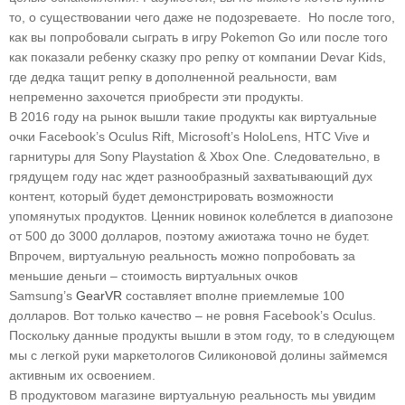
то, о существовании чего даже не подозреваете. Но после того,
как вы попробовали сыграть в игру Pokemon Go или после того
как показали ребенку сказку про репку от компании Devar Kids,
где дедка тащит репку в дополненной реальности, вам
непременно захочется приобрести эти продукты.
В 2016 году на рынок вышли такие продукты как виртуальные
очки Facebook’s Oculus Rift, Microsoft’s HoloLens, HTC Vive и
гарнитуры для Sony Playstation & Xbox One. Следовательно, в
грядущем году нас ждет разнообразный захватывающий дух
контент, который будет демонстрировать возможности
упомянутых продуктов. Ценник новинок колеблется в диапозоне
от 500 до 3000 долларов, поэтому ажиотажа точно не будет.
Впрочем, виртуальную реальность можно попробовать за
меньшие деньги – стоимость виртуальных очков
Samsung’s
GearVR
составляет вполне приемлемые 100
долларов. Вот только качество – не ровня Facebook’s Oculus.
Поскольку данные продукты вышли в этом году, то в следующем
мы с легкой руки маркетологов Силиконовой долины займемся
активным их освоением.
В продуктовом магазине виртуальную реальность мы увидим