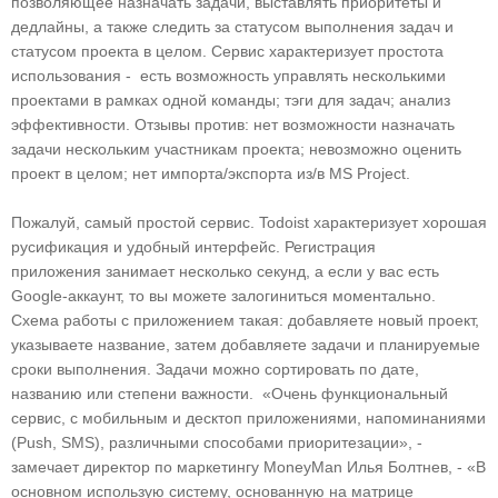
позволяющее назначать задачи, выставлять приоритеты и
дедлайны, а также следить за статусом выполнения задач и
статусом проекта в целом. Сервис характеризует простота
использования - есть возможность управлять несколькими
проектами в рамках одной команды; тэги для задач; анализ
эффективности. Отзывы против: нет возможности назначать
задачи нескольким участникам проекта; невозможно оценить
проект в целом; нет импорта/экспорта из/в MS Project.
Пожалуй, самый простой сервис. Todoist характеризует хорошая
русификация и удобный интерфейс. Регистрация
приложения занимает несколько секунд, а если у вас есть
Google-аккаунт, то вы можете залогиниться моментально.
Схема работы с приложением такая: добавляете новый проект,
указываете название, затем добавляете задачи и планируемые
сроки выполнения. Задачи можно сортировать по дате,
названию или степени важности. «Очень функциональный
сервис, с мобильным и десктоп приложениями, напоминаниями
(Push, SMS), различными способами приоритезации», -
замечает директор по маркетингу MoneyMan Илья Болтнев, - «В
основном использую систему, основанную на матрице