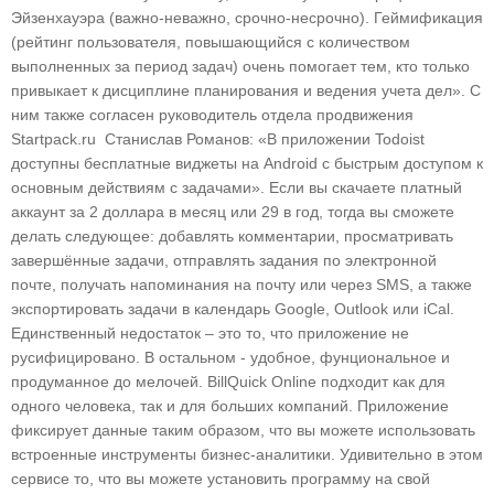
Эйзенхауэра (важно-неважно, срочно-несрочно). Геймификация
(рейтинг пользователя, повышающийся с количеством
выполненных за период задач) очень помогает тем, кто только
привыкает к дисциплине планирования и ведения учета дел». С
ним также согласен руководитель отдела продвижения
Startpack.ru Станислав Романов: «В приложении Todoist
доступны бесплатные виджеты на Android с быстрым доступoм к
основным действиям с задачами». Если вы скачаете платный
аккаунт за 2 доллара в месяц или 29 в год, тогда вы сможете
делать следующее: добавлять комментарии, просматривать
завершённые задачи, отправлять задания по электронной
почте, получать напоминания на почту или через SMS, а также
экспортировать задачи в календарь Google, Outlook или iCal.
Единственный недостаток – это то, что приложение не
русифицировано. В остальном - удобное, фунциональное и
продуманное до мелочей. BillQuick Online подходит как для
одного человека, так и для больших компаний. Приложение
фиксирует данные таким образом, что вы можете использовать
встроенные инструменты бизнес-аналитики. Удивительно в этом
сервисе то, что вы можете установить программу на свой