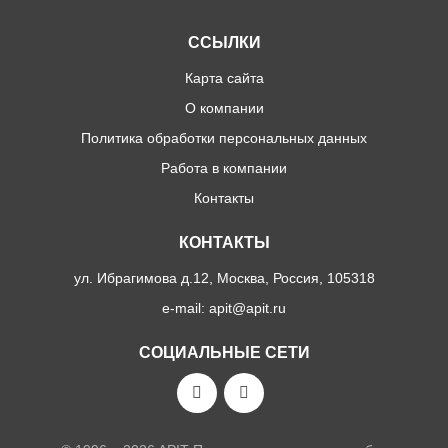
Хотите следить за нашими новостями и событиями?
ССЫЛКИ
Подпишитесь на нашу рассылку!
Новые материалы в блоге
Карта сайта
О компании
Новые материалы в новостях и мероприятиях
Политика обработки персональных данных
Новые проекты
Предоставление новых услуг
Работа в компании
Контакты
КОНТАКТЫ
ПОДПИСАТЬСЯ
ул. Ибрагимова д.12, Москва, Россия, 105318
e-mail: apit@apit.ru
Соглашаюсь на обработку персональных данных согласно
политики конфиденциальности
СОЦИАЛЬНЫЕ СЕТИ