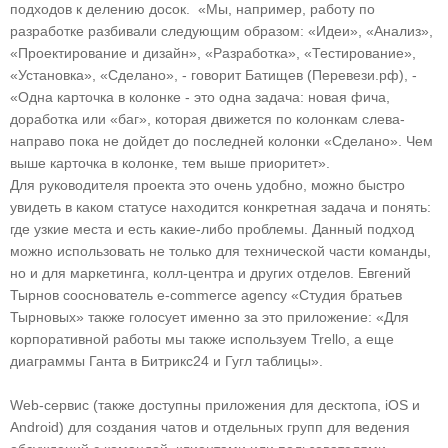
подходов к делению досок. «Мы, например, работу по
разработке разбивали следующим образом: «Идеи», «Анализ»,
«Проектирование и дизайн», «Разработка», «Тестирование»,
«Установка», «Сделано», - говорит Батищев (Перевези.рф), -
«Одна карточка в колонке - это одна задача: новая фича,
доработка или «баг», которая движется по колонкам слева-
направо пока не дойдет до последней колонки «Сделано». Чем
выше карточка в колонке, тем выше приоритет».
Для руководителя проекта это очень удобно, можно быстро
увидеть в каком статусе находится конкретная задача и понять:
где узкие места и есть какие-либо проблемы. Данный подход
можно использовать не только для технической части команды,
но и для маркетинга, колл-центра и других отделов. Евгений
Тырнов сооснователь e-commerce agency «Студия братьев
Тырновых» также голосует именно за это приложение: «Для
корпоративной работы мы также используем Trello, а еще
диаграммы Ганта в Битрикс24 и Гугл таблицы».
Web-сервис (также доступны приложения для десктопа, iOS и
Android) для создания чатов и отдельных групп для ведения