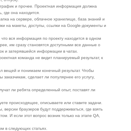
ан-график и прочее. Проектная информация должна
, где она находится.
пка на сервере, облачное хранилище, база знаний и
лки на макеты, доступы, ссылки на Google-документы и
 что вся информация по проекту находится в одном
трее, им сразу становятся доступными все данные о
ок и затерявшейся информации в чатах.
проектная команда не видит планируемый результат, к
сл вещей и понимаем конечный результат. Чтобы
 заказчикам, сделает ли популярнее его услугу,
учат ли ребята определенный опыт, поставят ли
руете происходящее, описываете или ставите задачи.
, версии браузеров будут поддерживаться, где взять
ом. И если этот вопрос возник только на этапе QA,
ом в следующих статьях.