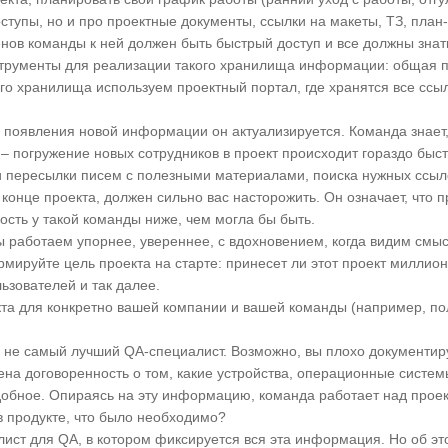
оступы, но и про проектные документы, ссылки на макеты, ТЗ, пл
нов команды к ней должен быть быстрый доступ и все должны знать
трументы для реализации такого хранилища информации: общая па
ого хранилища используем проектный портал, где хранятся все ссы
 появления новой информации он актуализируется. Команда знает,
 – погружение новых сотрудников в проект происходит гораздо быс
 и пересылки писем с полезными материалами, поиска нужных ссыл
конце проекта, должен сильно вас насторожить. Он означает, что 
ость у такой команды ниже, чем могла бы быть.
ы работаем упорнее, увереннее, с вдохновением, когда видим смы
мируйте цель проекта на старте: принесет ли этот проект миллионы
ьзователей и так далее.
та для конкретно вашей компании и вашей команды (например, пол
вас не самый лучший QA-специалист. Возможно, вы плохо документи
ена договоренность о том, какие устройства, операционные системы
добное. Опираясь на эту информацию, команда работает над проект
в продукте, что было необходимо?
лист для QA, в котором фиксируется вся эта информация. Но об эт