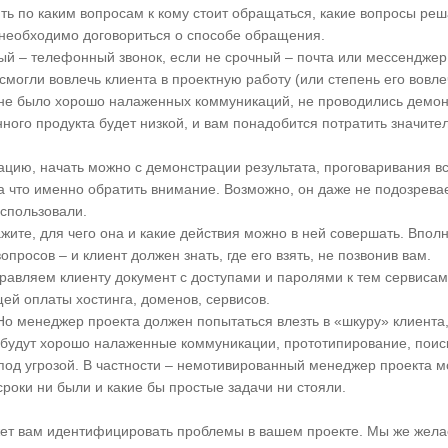
ить по каким вопросам к кому стоит обращаться, какие вопросы ре
 необходимо договориться о способе обращения.
ый – телефонный звонок, если не срочный – почта или мессенджер
е смогли вовлечь клиента в проектную работу (или степень его вовл
, не было хорошо налаженных коммуникаций, не проводились демон
нного продукта будет низкой, и вам понадобится потратить значите
ацию, начать можно с демонстрации результата, проговаривания вс
 на что именно обратить внимание. Возможно, он даже не подозрева
спользовали.
жите, для чего она и какие действия можно в ней совершать. Вполн
росов – и клиент должен знать, где его взять, не позвонив вам.
равляем клиенту документ с доступами и паролями к тем сервисам
ей оплаты хостинга, доменов, сервисов.
. Но менеджер проекта должен попытаться влезть в «шкуру» клиента
будут хорошо налаженные коммуникации, прототипирование, поис
 под угрозой. В частности – немотивированный менеджер проекта м
сроки ни были и какие бы простые задачи ни стояли.
ет вам идентифицировать проблемы в вашем проекте. Мы же жела