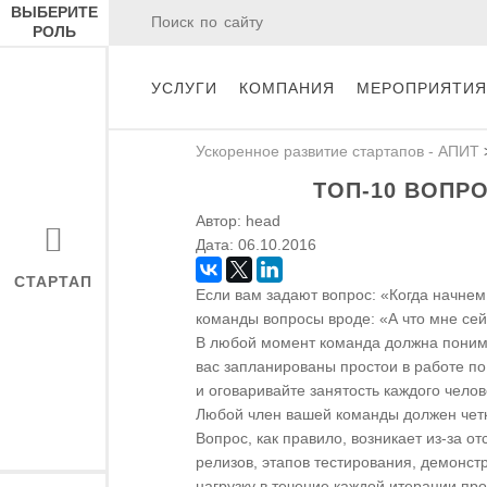
ВЫБЕРИТЕ
РОЛЬ
УСЛУГИ
КОМПАНИЯ
МЕРОПРИЯТИЯ
Ускоренное развитие стартапов - АПИТ
ТОП-10 ВОПР
Автор:
head
Дата:
06.10.2016
СТАРТАП
Если вам задают вопрос: «Когда начнем
команды вопросы вроде: «А что мне сейч
В любой момент команда должна понимат
вас запланированы простои в работе по
и оговаривайте занятость каждого челов
Любой член вашей команды должен четко
Вопрос, как правило, возникает из-за 
релизов, этапов тестирования, демонст
нагрузку в течение каждой итерации про