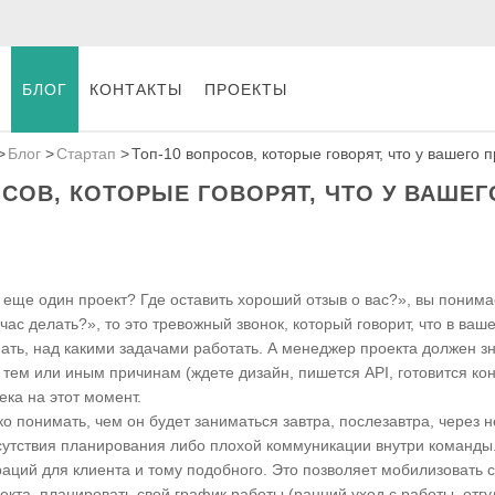
БЛОГ
КОНТАКТЫ
ПРОЕКТЫ
Блог
Стартап
Топ-10 вопросов, которые говорят, что у вашего 
ОСОВ, КОТОРЫЕ ГОВОРЯТ, ЧТО У ВАШЕ
 еще один проект? Где оставить хороший отзыв о вас?», вы понимае
ас делать?», то это тревожный звонок, который говорит, что в ваш
ь, над какими задачами работать. А менеджер проекта должен зн
 тем или иным причинам (ждете дизайн, пишется API, готовится кон
ека на этот момент.
 понимать, чем он будет заниматься завтра, послезавтра, через н
отсутствия планирования либо плохой коммуникации внутри команды
раций для клиента и тому подобного. Это позволяет мобилизоват
екта, планировать свой график работы (ранний уход с работы, отгул