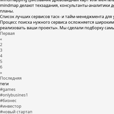
mindmap делают техзадания, консультанты-аналитики 
планы.
Список лучших сервисов таск- и тайм-менеджмента для
Процесс поиска нужного сервиса осложняется широким
реализовать ваши проекты». Мы сделали подборку самы
Первая
«
2
3
4
5
6
»
Последняя
теги
#games
#onlybusines1
#бизнес
#инвестор
#новый стартап