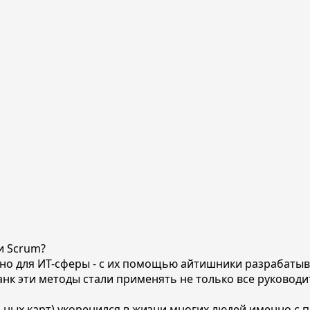
и Scrum?
но для ИТ-сферы - с их помощью айтишники разрабатыв
анк эти методы стали применять не только все руководи
ьных карт) укоренился в жизни многих людей именно с