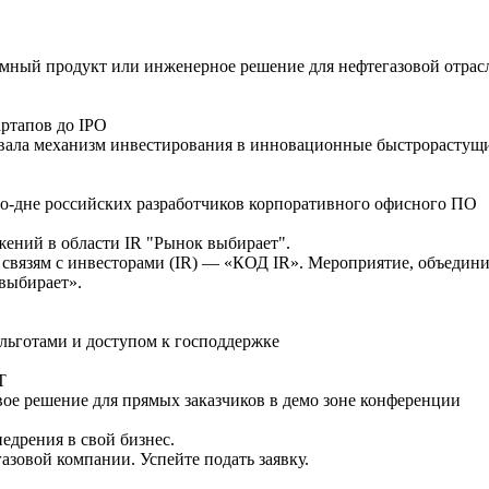
ммный продукт или инженерное решение для нефтегазовой отрас
ртапов до IPO
ала механизм инвестирования в инновационные быстрорастущи
мо-дне российских разработчиков корпоративного офисного ПО
жений в области IR "Рынок выбирает".
о связям с инвесторами (IR) — «КОД IR». Мероприятие, объеди
выбирает».
льготами и доступом к господдержке
T
вое решение для прямых заказчиков в демо зоне конференции
едрения в свой бизнес.
зовой компании. Успейте подать заявку.