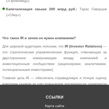
(«Промомед»)
Капитализация свыше 200 млрд руб.:
Тарас Скворцов
(«Сбер»)
Что такое IR и зачем он нужен компаниям?
Для широкой аудитории поясним, что
IR (Investor Relations)
—
это стратегическая управленческая функция, отвечающая за
двустороннюю коммуникацию между компанией и
инвестиционным сообществом (акционерами, аналитиками,
потенциальными инвесторами).
Главная цель IR — обеспечить справедливую и точную оценку
компании рынком за счет повышения прозрачности, понятности
бизнеса и управления ожиданиями инвесторов. В функции IR-
специалистов входит: организация презентаций и встреч,
ССЫЛКИ
подготовка отчетности, работа с дивидендной политикой и
Карта сайта
ответы на запросы финансового рынка.