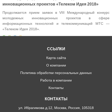
инновационных проектов «Телеком Идея 2018»
Продолжается прием заявок в VIII Международный конкурс
молодежных инновационных проектов в сфере
информационных технологий и телекоммуникаций МТС —
«Телеком Идея 2018».
14 МАЯ
МОСКВА
ССЫЛКИ
РАССЫЛКА
Карта сайта
О компании
Хотите следить за нашими новостями и событиями?
Политика обработки персональных данных
Подпишитесь на нашу рассылку!
Работа в компании
Новые материалы в блоге
Контакты
Новые материалы в новостях и мероприятиях
КОНТАКТЫ
Новые проекты
Предоставление новых услуг
ул. Ибрагимова д.12, Москва, Россия, 105318